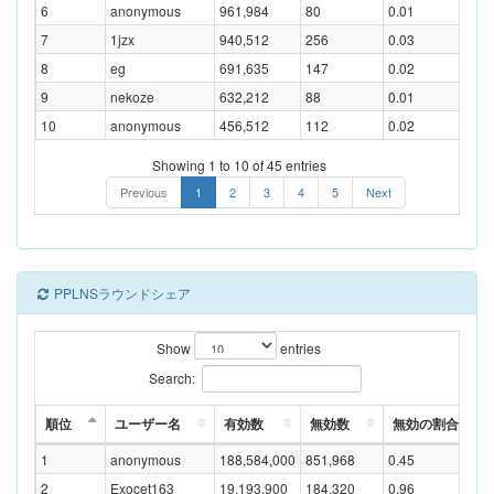
6
anonymous
961,984
80
0.01
7
1jzx
940,512
256
0.03
8
eg
691,635
147
0.02
9
nekoze
632,212
88
0.01
10
anonymous
456,512
112
0.02
Showing 1 to 10 of 45 entries
Previous
1
2
3
4
5
Next
PPLNSラウンドシェア
Show
entries
Search:
順位
ユーザー名
有効数
無効数
無効の割合(%)
1
anonymous
188,584,000
851,968
0.45
2
Exocet163
19,193,900
184,320
0.96