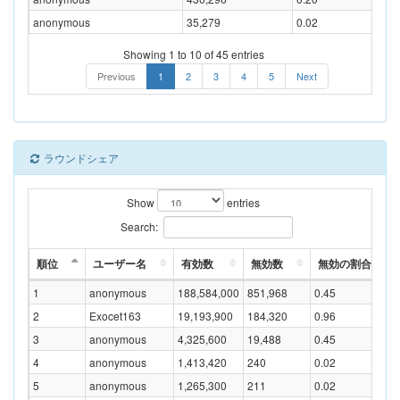
anonymous
35,279
0.02
Showing 1 to 10 of 45 entries
Previous
1
2
3
4
5
Next
ラウンドシェア
Show
entries
Search:
順位
ユーザー名
有効数
無効数
無効の割合(%)
1
anonymous
188,584,000
851,968
0.45
2
Exocet163
19,193,900
184,320
0.96
3
anonymous
4,325,600
19,488
0.45
4
anonymous
1,413,420
240
0.02
5
anonymous
1,265,300
211
0.02