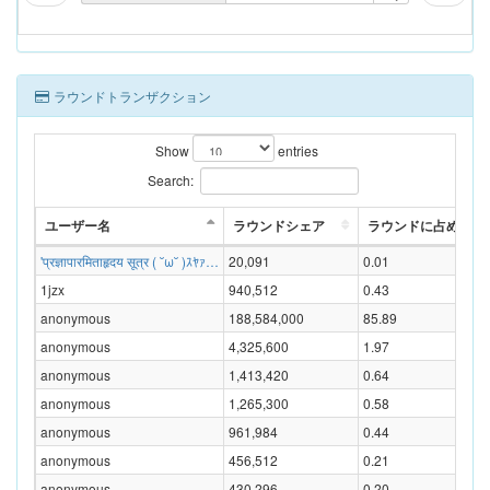
ラウンドトランザクション
Show
entries
Search:
ユーザー名
ラウンドシェア
ラウンドに占める割合
'प्रज्ञापारमिताहृदय सूत्र ( ˘ω˘ )ｽﾔｧ…
20,091
0.01
1jzx
940,512
0.43
anonymous
188,584,000
85.89
anonymous
4,325,600
1.97
anonymous
1,413,420
0.64
anonymous
1,265,300
0.58
anonymous
961,984
0.44
anonymous
456,512
0.21
anonymous
430,296
0.20