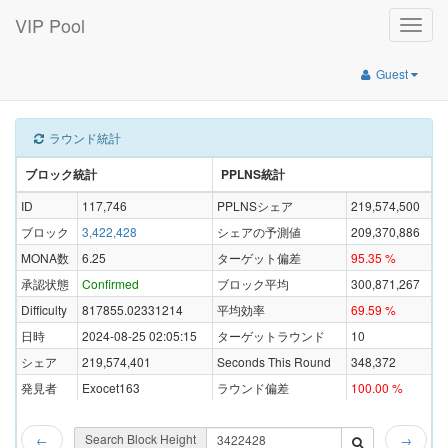
VIP Pool
Toggle
naviga
Guest
ラウンド統計
ブロック統計
PPLNS統計
ID
117,746
PPLNSシェア
219,574,500
ブロック
3,422,428
シェアの予測値
209,370,886
MONA数
6.25
ターゲット偏差
95.35 %
承認状態
Confirmed
ブロック平均
300,871,267
Difficulty
817855.02331214
平均効率
69.59 %
日時
2024-08-25 02:05:15
ターゲットラウンド
10
シェア
219,574,401
Seconds This Round
348,372
発見者
Exocet163
ラウンド偏差
100.00 %
Search Block Height
←
→