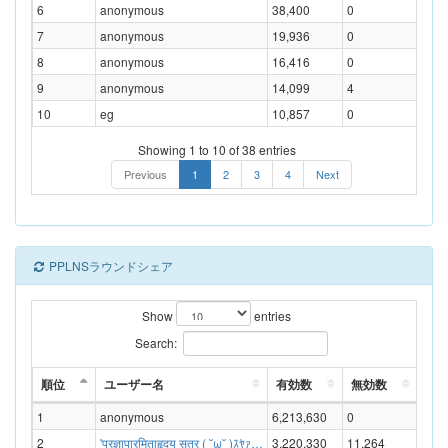
6
anonymous
38,400
0
0.00
7
anonymous
19,936
0
0.00
8
anonymous
16,416
0
0.00
9
anonymous
14,099
4
0.03
10
eg
10,857
0
0.00
Showing 1 to 10 of 38 entries
Previous
1
2
3
4
Next
PPLNSラウンドシェア
Show
entries
Search:
順位
ユーザー名
有効数
無効数
無効
1
anonymous
6,213,630
0
0.00
2
'प्रज्ञापारमिताहृदय सूत्र ( ˘ω˘ )ｽﾔｧ…
3,220,330
11,264
0.35