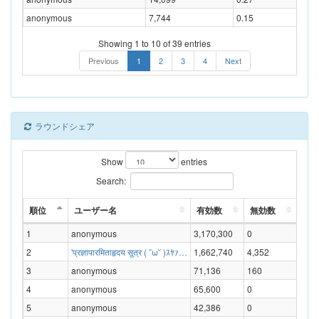
anonymous
7,744
0.15
Showing 1 to 10 of 39 entries
Previous
1
2
3
4
Next
ラウンドシェア
Show
entries
Search:
順位
ユーザー名
有効数
無効数
無効
1
anonymous
3,170,300
0
0.00
2
'प्रज्ञापारमिताहृदय सूत्र ( ˘ω˘ )ｽﾔｧ…
1,662,740
4,352
0.26
3
anonymous
71,136
160
0.22
4
anonymous
65,600
0
0.00
5
anonymous
42,386
0
0.00