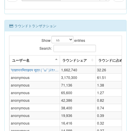
ラウンドトランザクション
Show
entries
Search:
ユーザー名
ラウンドシェア
ラウンドに占める割合
'प्रज्ञापारमिताहृदय सूत्र ( ˘ω˘ )ｽﾔｧ…
1,662,740
32.26
anonymous
3,170,300
61.51
anonymous
71,136
1.38
anonymous
65,600
1.27
anonymous
42,386
0.82
anonymous
38,400
0.74
anonymous
19,936
0.39
anonymous
16,416
0.32
anonymous
14,099
0.27