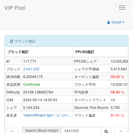
VIP Pool
Toggle
naviga
Guest
ラウンド統計
ブロック統計
PPLNS統計
ID
117,771
PPLNSシェア
10,025,828
ブロック
3,441,002
シェアの予測値
5,915,683
MONA数
6.25006175
ターゲット偏差
59.00 %
承認状態
Confirmed
ブロック平均
10,029,127
Difficulty
23108.138662764
平均効率
58.99 %
日時
2024-09-14 16:05:53
ターゲットラウンド
10
シェア
5,154,534
Seconds This Round
5,760
発見者
'प्रज्ञापारमिताहृदय सूत्र ( ˘ω˘ )ｽﾔｧ…
ラウンド偏差
51.41 %
Search Block Height
←
→