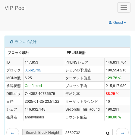
VIP Pool
Toggle
naviga
Guest
ラウンド統計
ブロック統計
PPLNS統計
ID
117,853
PPLNSシェア
146,831,764
ブロック
3,562,732
シェアの予測値
190,554,216
MONA数
6.25
ターゲット偏差
129.78 %
承認状態
Confirmed
ブロック平均
215,817,980
Difficulty
744352.40736679
平均効率
88.29 %
日時
2025-01-25 23:51:22
ターゲットラウンド
10
シェア
146,832,148
Seconds This Round
190,291
発見者
anonymous
ラウンド偏差
100.00 %
Search Block Height
←
→