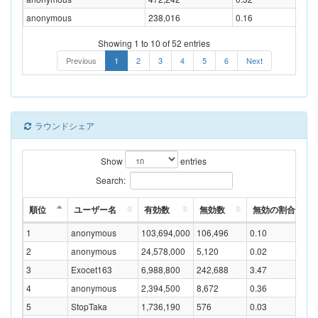
anonymous
238,016
0.16
Showing 1 to 10 of 52 entries
Previous
1
2
3
4
5
6
Next
ラウンドシェア
Show
entries
Search:
順位
ユーザー名
有効数
無効数
無効の割合(%)
1
anonymous
103,694,000
106,496
0.10
2
anonymous
24,578,000
5,120
0.02
3
Exocet163
6,988,800
242,688
3.47
4
anonymous
2,394,500
8,672
0.36
5
StopTaka
1,736,190
576
0.03