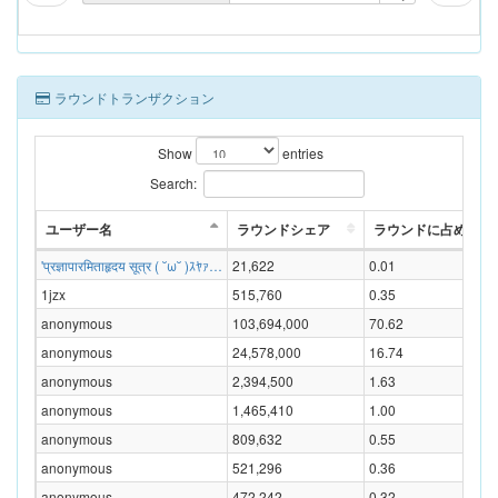
ラウンドトランザクション
Show
entries
Search:
ユーザー名
ラウンドシェア
ラウンドに占める割合
'प्रज्ञापारमिताहृदय सूत्र ( ˘ω˘ )ｽﾔｧ…
21,622
0.01
1jzx
515,760
0.35
anonymous
103,694,000
70.62
anonymous
24,578,000
16.74
anonymous
2,394,500
1.63
anonymous
1,465,410
1.00
anonymous
809,632
0.55
anonymous
521,296
0.36
anonymous
472,242
0.32