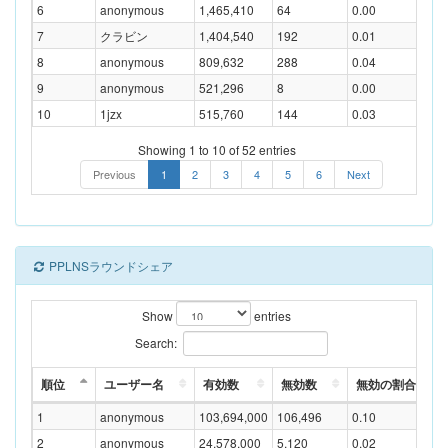
6
anonymous
1,465,410
64
0.00
7
クラビン
1,404,540
192
0.01
8
anonymous
809,632
288
0.04
9
anonymous
521,296
8
0.00
10
1jzx
515,760
144
0.03
Showing 1 to 10 of 52 entries
Previous
1
2
3
4
5
6
Next
PPLNSラウンドシェア
Show
entries
Search:
順位
ユーザー名
有効数
無効数
無効の割合(%)
1
anonymous
103,694,000
106,496
0.10
2
anonymous
24,578,000
5,120
0.02