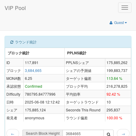
VIP Pool
Toggle
naviga
Guest
ラウンド統計
ブロック統計
PPLNS統計
ID
117,891
PPLNSシェア
175,885,262
ブロック
3,684,665
シェアの予測値
199,883,737
MONA数
6.25
ターゲット偏差
113.64 %
承認状態
Confirmed
ブロック平均
216,278,825
Difficulty
780795.84777996
平均効率
92.42 %
日時
2025-06-08 12:12:42
ターゲットラウンド
10
シェア
175,885,124
Seconds This Round
295,837
発見者
anonymous
ラウンド偏差
100.00 %
Search Block Height
←
→