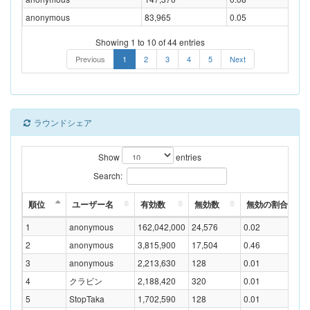
anonymous
83,965
0.05
Showing 1 to 10 of 44 entries
Previous
1
2
3
4
5
Next
ラウンドシェア
Show
entries
Search:
順位
ユーザー名
有効数
無効数
無効の割合(%)
1
anonymous
162,042,000
24,576
0.02
2
anonymous
3,815,900
17,504
0.46
3
anonymous
2,213,630
128
0.01
4
クラビン
2,188,420
320
0.01
5
StopTaka
1,702,590
128
0.01