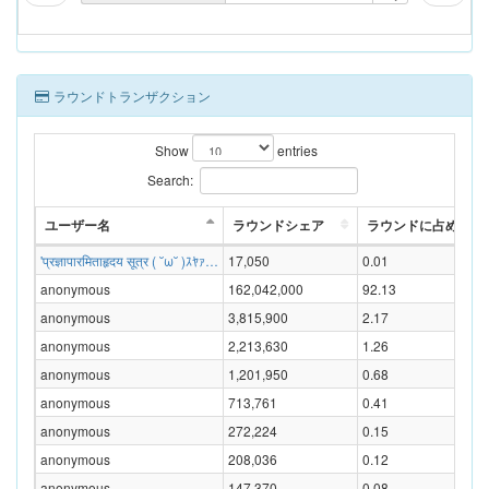
ラウンドトランザクション
Show
entries
Search:
ユーザー名
ラウンドシェア
ラウンドに占める割合
'प्रज्ञापारमिताहृदय सूत्र ( ˘ω˘ )ｽﾔｧ…
17,050
0.01
anonymous
162,042,000
92.13
anonymous
3,815,900
2.17
anonymous
2,213,630
1.26
anonymous
1,201,950
0.68
anonymous
713,761
0.41
anonymous
272,224
0.15
anonymous
208,036
0.12
anonymous
147,370
0.08