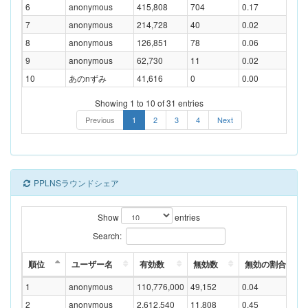
6
anonymous
415,808
704
0.17
7
anonymous
214,728
40
0.02
8
anonymous
126,851
78
0.06
9
anonymous
62,730
11
0.02
10
あのnずみ
41,616
0
0.00
Showing 1 to 10 of 31 entries
Previous
1
2
3
4
Next
PPLNSラウンドシェア
Show
entries
Search:
順位
ユーザー名
有効数
無効数
無効の割合(%)
1
anonymous
110,776,000
49,152
0.04
2
anonymous
2,612,540
11,808
0.45