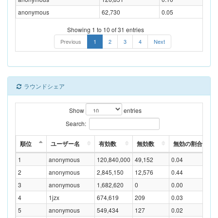
anonymous
62,730
0.05
Showing 1 to 10 of 31 entries
Previous
1
2
3
4
Next
ラウンドシェア
Show
entries
Search:
順位
ユーザー名
有効数
無効数
無効の割合(%)
1
anonymous
120,840,000
49,152
0.04
2
anonymous
2,845,150
12,576
0.44
3
anonymous
1,682,620
0
0.00
4
1jzx
674,619
209
0.03
5
anonymous
549,434
127
0.02