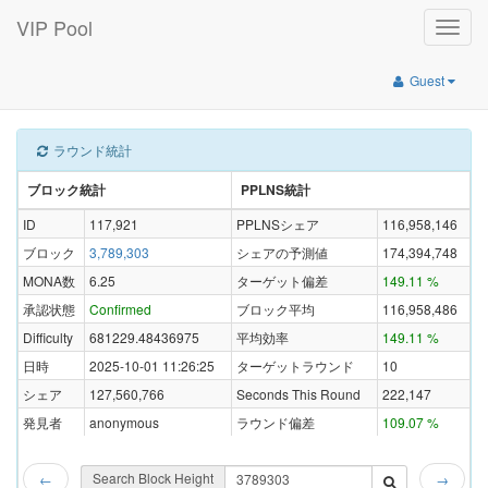
VIP Pool
Toggle
naviga
Guest
ラウンド統計
ブロック統計
PPLNS統計
ID
117,921
PPLNSシェア
116,958,146
ブロック
3,789,303
シェアの予測値
174,394,748
MONA数
6.25
ターゲット偏差
149.11 %
承認状態
Confirmed
ブロック平均
116,958,486
Difficulty
681229.48436975
平均効率
149.11 %
日時
2025-10-01 11:26:25
ターゲットラウンド
10
シェア
127,560,766
Seconds This Round
222,147
発見者
anonymous
ラウンド偏差
109.07 %
Search Block Height
←
→