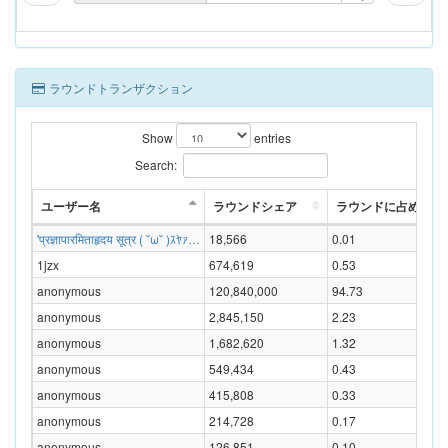
ラウンドトランザクション
Show
entries
Search:
ユーザー名
ラウンドシェア
ラウンドに占める割合
'प्रज्ञापारमिताहृदय सूत्र ( ˘ω˘ )ｽﾔｧ…
18,566
0.01
1jzx
674,619
0.53
anonymous
120,840,000
94.73
anonymous
2,845,150
2.23
anonymous
1,682,620
1.32
anonymous
549,434
0.43
anonymous
415,808
0.33
anonymous
214,728
0.17
anonymous
126,851
0.10