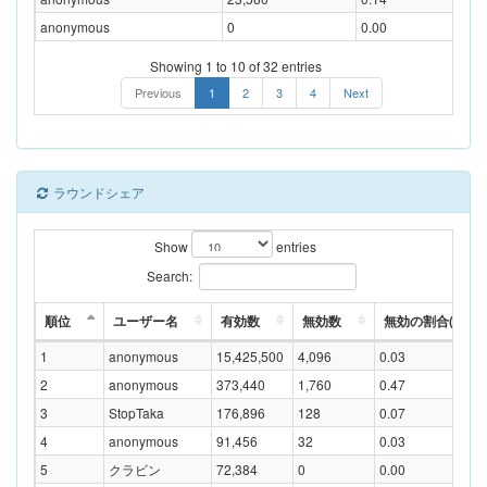
anonymous
0
0.00
Showing 1 to 10 of 32 entries
Previous
1
2
3
4
Next
ラウンドシェア
Show
entries
Search:
順位
ユーザー名
有効数
無効数
無効の割合(%)
1
anonymous
15,425,500
4,096
0.03
2
anonymous
373,440
1,760
0.47
3
StopTaka
176,896
128
0.07
4
anonymous
91,456
32
0.03
5
クラビン
72,384
0
0.00