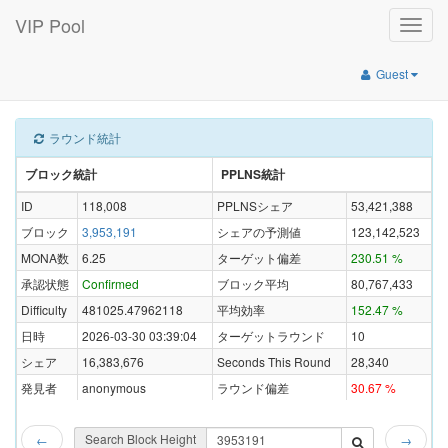
VIP Pool
Toggle
naviga
Guest
ラウンド統計
ブロック統計
PPLNS統計
ID
118,008
PPLNSシェア
53,421,388
ブロック
3,953,191
シェアの予測値
123,142,523
MONA数
6.25
ターゲット偏差
230.51 %
承認状態
Confirmed
ブロック平均
80,767,433
Difficulty
481025.47962118
平均効率
152.47 %
日時
2026-03-30 03:39:04
ターゲットラウンド
10
シェア
16,383,676
Seconds This Round
28,340
発見者
anonymous
ラウンド偏差
30.67 %
Search Block Height
←
→