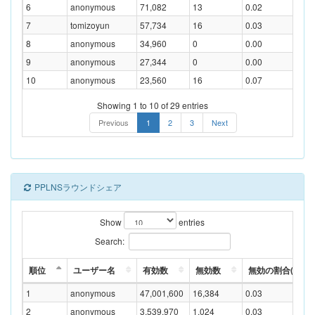
6
anonymous
71,082
13
0.02
7
tomizoyun
57,734
16
0.03
8
anonymous
34,960
0
0.00
9
anonymous
27,344
0
0.00
10
anonymous
23,560
16
0.07
Showing 1 to 10 of 29 entries
Previous
1
2
3
Next
PPLNSラウンドシェア
Show
entries
Search:
順位
ユーザー名
有効数
無効数
無効の割合(%)
1
anonymous
47,001,600
16,384
0.03
2
anonymous
3,539,970
1,024
0.03