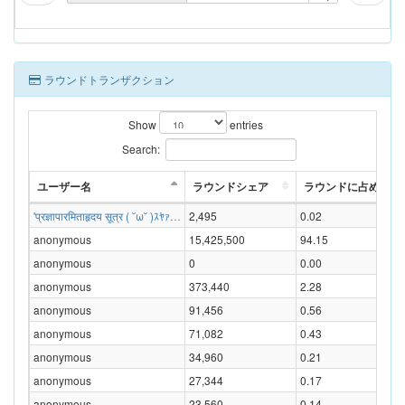
ラウンドトランザクション
Show
entries
Search:
ユーザー名
ラウンドシェア
ラウンドに占める割合
'प्रज्ञापारमिताहृदय सूत्र ( ˘ω˘ )ｽﾔｧ…
2,495
0.02
anonymous
15,425,500
94.15
anonymous
0
0.00
anonymous
373,440
2.28
anonymous
91,456
0.56
anonymous
71,082
0.43
anonymous
34,960
0.21
anonymous
27,344
0.17
anonymous
23,560
0.14