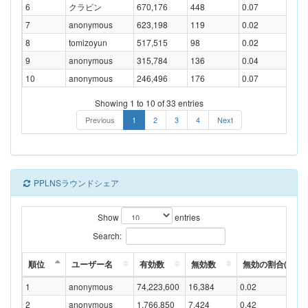
6
クラビン
670,176
448
0.07
7
anonymous
623,198
119
0.02
8
tomizoyun
517,515
98
0.02
9
anonymous
315,784
136
0.04
10
anonymous
246,496
176
0.07
Showing 1 to 10 of 33 entries
Previous
1
2
3
4
Next
PPLNSラウンドシェア
Show
entries
Search:
順位
ユーザー名
有効数
無効数
無効の割合(%)
1
anonymous
74,223,600
16,384
0.02
2
anonymous
1,766,850
7,424
0.42