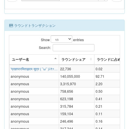
ラウンドトランザクション
Show
entries
Search:
ユーザー名
ラウンドシェア
ラウンドに占める割合
'प्रज्ञापारमिताहृदय सूत्र ( ˘ω˘ )ｽﾔｧ…
22,736
0.02
anonymous
140,055,000
92.71
anonymous
3,315,970
2.20
anonymous
758,656
0.50
anonymous
623,198
0.41
anonymous
315,784
0.21
anonymous
159,104
0.11
anonymous
246,496
0.16
anonymous
217,244
0.14