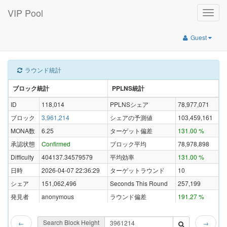
VIP Pool
Toggle
naviga
Guest
ラウンド統計
ブロック統計
PPLNS統計
ID
118,014
PPLNSシェア
78,977,071
ブロック
3,961,214
シェアの予測値
103,459,161
MONA数
6.25
ターゲット偏差
131.00 %
承認状態
Confirmed
ブロック平均
78,978,898
Difficulty
404137.34579579
平均効率
131.00 %
日時
2026-04-07 22:36:29
ターゲットラウンド
10
シェア
151,062,496
Seconds This Round
257,199
発見者
anonymous
ラウンド偏差
191.27 %
Search Block Height
←
→