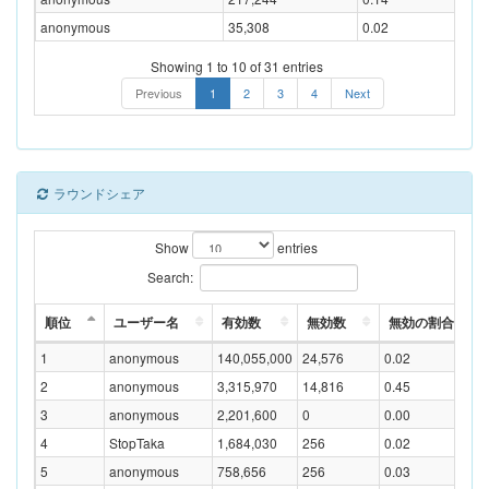
anonymous
35,308
0.02
Showing 1 to 10 of 31 entries
Previous
1
2
3
4
Next
ラウンドシェア
Show
entries
Search:
順位
ユーザー名
有効数
無効数
無効の割合(%)
1
anonymous
140,055,000
24,576
0.02
2
anonymous
3,315,970
14,816
0.45
3
anonymous
2,201,600
0
0.00
4
StopTaka
1,684,030
256
0.02
5
anonymous
758,656
256
0.03