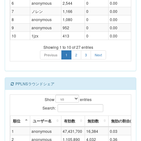
6
anonymous
2,544
0
0.00
7
ノレン
1,166
0
0.00
8
anonymous
1,080
0
0.00
9
anonymous
952
0
0.00
10
1jzx
413
0
0.00
Showing 1 to 10 of 27 entries
Previous
1
2
3
Next
PPLNSラウンドシェア
Show
entries
Search:
順位
ユーザー名
有効数
無効数
無効の割合(%)
1
anonymous
47,431,700
16,384
0.03
2
anonymous
1,105,890
4,032
0.36