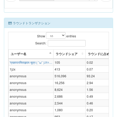
ラウンドトランザクション
Show
entries
Search:
ユーザー名
ラウンドシェア
ラウンドに占める割合
'प्रज्ञापारमिताहृदय सूत्र ( ˘ω˘ )ｽﾔｧ…
105
0.02
1jzx
413
0.07
anonymous
516,096
93.24
anonymous
16,256
2.94
anonymous
8,624
1.56
anonymous
2,686
0.49
anonymous
2,544
0.46
anonymous
1,080
0.20
anonymous
952
0.17