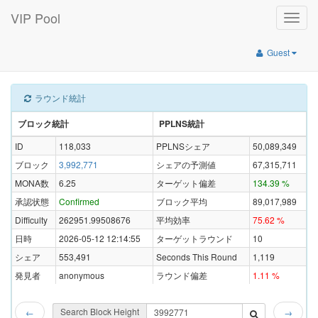
VIP Pool
Toggle
naviga
Guest
ラウンド統計
ブロック統計
PPLNS統計
ID
118,033
PPLNSシェア
50,089,349
ブロック
3,992,771
シェアの予測値
67,315,711
MONA数
6.25
ターゲット偏差
134.39 %
承認状態
Confirmed
ブロック平均
89,017,989
Difficulty
262951.99508676
平均効率
75.62 %
日時
2026-05-12 12:14:55
ターゲットラウンド
10
シェア
553,491
Seconds This Round
1,119
発見者
anonymous
ラウンド偏差
1.11 %
Search Block Height
←
→