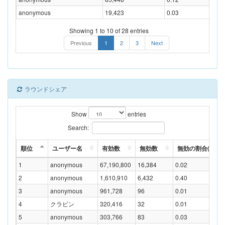
anonymous
19,423
0.03
Showing 1 to 10 of 28 entries
Previous
1
2
3
Next
ラウンドシェア
Show
entries
Search:
順位
ユーザー名
有効数
無効数
無効の割合(%)
1
anonymous
67,190,800
16,384
0.02
2
anonymous
1,610,910
6,432
0.40
3
anonymous
961,728
96
0.01
4
クラビン
320,416
32
0.01
5
anonymous
303,766
83
0.03