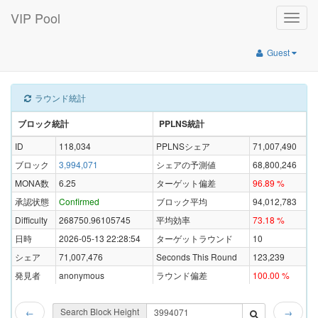
VIP Pool
Toggle
naviga
Guest
ラウンド統計
ブロック統計
PPLNS統計
ID
118,034
PPLNSシェア
71,007,490
ブロック
3,994,071
シェアの予測値
68,800,246
MONA数
6.25
ターゲット偏差
96.89 %
承認状態
Confirmed
ブロック平均
94,012,783
Difficulty
268750.96105745
平均効率
73.18 %
日時
2026-05-13 22:28:54
ターゲットラウンド
10
シェア
71,007,476
Seconds This Round
123,239
発見者
anonymous
ラウンド偏差
100.00 %
Search Block Height
←
→