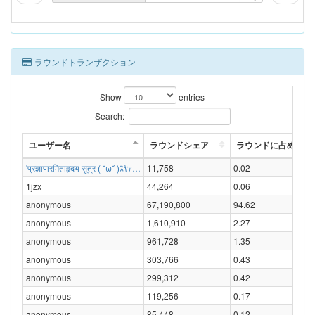
ラウンドトランザクション
Show
entries
Search:
ユーザー名
ラウンドシェア
ラウンドに占める割合
'प्रज्ञापारमिताहृदय सूत्र ( ˘ω˘ )ｽﾔｧ…
11,758
0.02
1jzx
44,264
0.06
anonymous
67,190,800
94.62
anonymous
1,610,910
2.27
anonymous
961,728
1.35
anonymous
303,766
0.43
anonymous
299,312
0.42
anonymous
119,256
0.17
anonymous
85,448
0.12