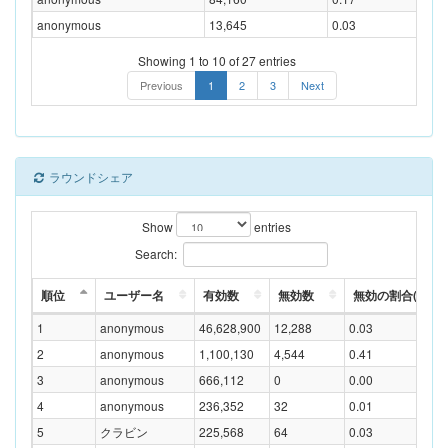
anonymous
13,645
0.03
Showing 1 to 10 of 27 entries
Previous
1
2
3
Next
ラウンドシェア
Show
entries
Search:
順位
ユーザー名
有効数
無効数
無効の割合(%)
1
anonymous
46,628,900
12,288
0.03
2
anonymous
1,100,130
4,544
0.41
3
anonymous
666,112
0
0.00
4
anonymous
236,352
32
0.01
5
クラビン
225,568
64
0.03