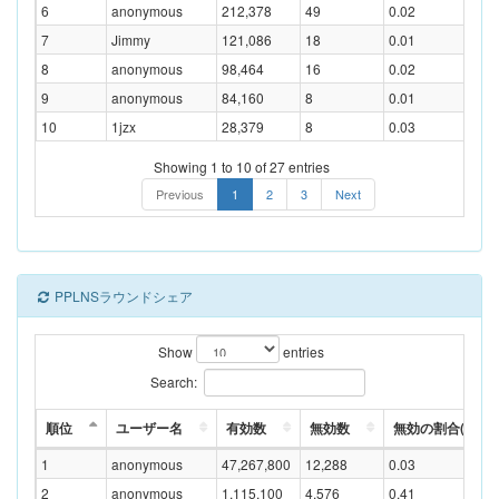
6
anonymous
212,378
49
0.02
7
Jimmy
121,086
18
0.01
8
anonymous
98,464
16
0.02
9
anonymous
84,160
8
0.01
10
1jzx
28,379
8
0.03
Showing 1 to 10 of 27 entries
Previous
1
2
3
Next
PPLNSラウンドシェア
Show
entries
Search:
順位
ユーザー名
有効数
無効数
無効の割合(%)
1
anonymous
47,267,800
12,288
0.03
2
anonymous
1,115,100
4,576
0.41