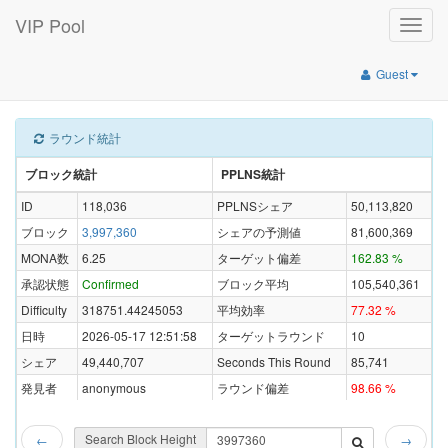
VIP Pool
Toggle
naviga
Guest
ラウンド統計
ブロック統計
PPLNS統計
ID
118,036
PPLNSシェア
50,113,820
ブロック
3,997,360
シェアの予測値
81,600,369
MONA数
6.25
ターゲット偏差
162.83 %
承認状態
Confirmed
ブロック平均
105,540,361
Difficulty
318751.44245053
平均効率
77.32 %
日時
2026-05-17 12:51:58
ターゲットラウンド
10
シェア
49,440,707
Seconds This Round
85,741
発見者
anonymous
ラウンド偏差
98.66 %
Search Block Height
←
→