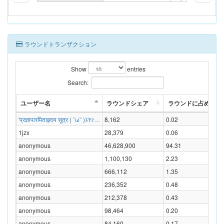
ラウンドトランザクション
Show
entries
Search:
ユーザー名
ラウンドシェア
ラウンドに占める割合
'प्रज्ञापारमिताहृदय सूत्र ( ˘ω˘ )ｽﾔｧ…
8,162
0.02
1jzx
28,379
0.06
anonymous
46,628,900
94.31
anonymous
1,100,130
2.23
anonymous
666,112
1.35
anonymous
236,352
0.48
anonymous
212,378
0.43
anonymous
98,464
0.20
anonymous
84,160
0.17