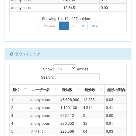
anonymous
13,645
0.03
Showing 1 to 10 of 27 entries
Previous
1
2
3
Next
ラウンドシェア
Show
entries
Search:
順位
ユーザー名
有効数
無効数
無効の割合(%)
1
anonymous
46,628,900
12,288
0.03
2
anonymous
1,100,130
4,544
0.41
3
anonymous
666,112
0
0.00
4
anonymous
236,352
32
0.01
5
クラビン
225,568
64
0.03