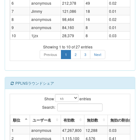
6
anonymous
212,378
49
0.02
7
Jimmy
121,086
18
0.01
8
anonymous
98,464
16
0.02
9
anonymous
84,160
8
0.01
10
1jzx
28,379
8
0.03
Showing 1 to 10 of 27 entries
Previous
1
2
3
Next
PPLNSラウンドシェア
Show
entries
Search:
順位
ユーザー名
有効数
無効数
無効の割合(%)
1
anonymous
47,267,800
12,288
0.03
2
anonymous
1,115,100
4,576
0.41