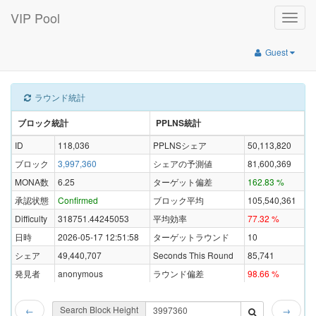
VIP Pool
Toggle
naviga
Guest
ラウンド統計
ブロック統計
PPLNS統計
ID
118,036
PPLNSシェア
50,113,820
ブロック
3,997,360
シェアの予測値
81,600,369
MONA数
6.25
ターゲット偏差
162.83 %
承認状態
Confirmed
ブロック平均
105,540,361
Difficulty
318751.44245053
平均効率
77.32 %
日時
2026-05-17 12:51:58
ターゲットラウンド
10
シェア
49,440,707
Seconds This Round
85,741
発見者
anonymous
ラウンド偏差
98.66 %
Search Block Height
←
→