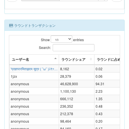
ラウンドトランザクション
Show
entries
Search:
ユーザー名
ラウンドシェア
ラウンドに占める割合
'प्रज्ञापारमिताहृदय सूत्र ( ˘ω˘ )ｽﾔｧ…
8,162
0.02
1jzx
28,379
0.06
anonymous
46,628,900
94.31
anonymous
1,100,130
2.23
anonymous
666,112
1.35
anonymous
236,352
0.48
anonymous
212,378
0.43
anonymous
98,464
0.20
anonymous
84,160
0.17