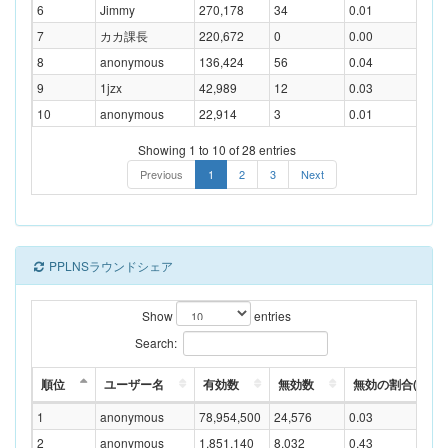
6
Jimmy
270,178
34
0.01
7
カカ課長
220,672
0
0.00
8
anonymous
136,424
56
0.04
9
1jzx
42,989
12
0.03
10
anonymous
22,914
3
0.01
Showing 1 to 10 of 28 entries
Previous
1
2
3
Next
PPLNSラウンドシェア
Show
entries
Search:
順位
ユーザー名
有効数
無効数
無効の割合(%)
1
anonymous
78,954,500
24,576
0.03
2
anonymous
1,851,140
8,032
0.43