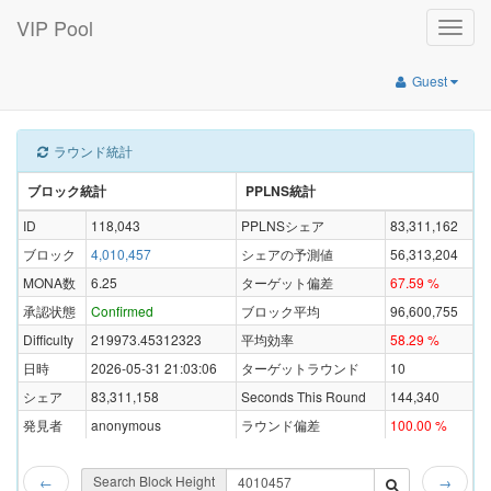
VIP Pool
Toggle
naviga
Guest
ラウンド統計
ブロック統計
PPLNS統計
ID
118,043
PPLNSシェア
83,311,162
ブロック
4,010,457
シェアの予測値
56,313,204
MONA数
6.25
ターゲット偏差
67.59 %
承認状態
Confirmed
ブロック平均
96,600,755
Difficulty
219973.45312323
平均効率
58.29 %
日時
2026-05-31 21:03:06
ターゲットラウンド
10
シェア
83,311,158
Seconds This Round
144,340
発見者
anonymous
ラウンド偏差
100.00 %
Search Block Height
←
→