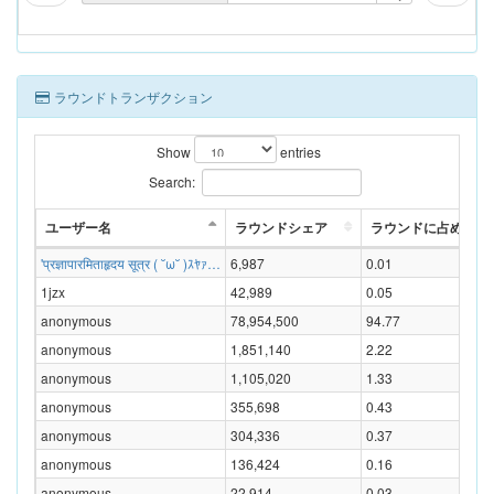
ラウンドトランザクション
Show
entries
Search:
ユーザー名
ラウンドシェア
ラウンドに占める割合
'प्रज्ञापारमिताहृदय सूत्र ( ˘ω˘ )ｽﾔｧ…
6,987
0.01
1jzx
42,989
0.05
anonymous
78,954,500
94.77
anonymous
1,851,140
2.22
anonymous
1,105,020
1.33
anonymous
355,698
0.43
anonymous
304,336
0.37
anonymous
136,424
0.16
anonymous
22,914
0.03