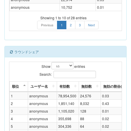
anonymous
10,752
0.01
Showing 1 to 10 of 28 entries
Previous
1
2
3
Next
ラウンドシェア
Show
entries
Search:
順位
ユーザー名
有効数
無効数
無効の割合(%)
1
anonymous
78,954,500
24,576
0.03
2
anonymous
1,851,140
8,032
0.43
3
anonymous
1,105,020
128
0.01
4
anonymous
355,698
88
0.02
5
anonymous
304,336
64
0.02