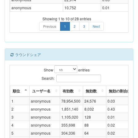
anonymous
10,752
0.01
Showing 1 to 10 of 28 entries
Previous
1
2
3
Next
ラウンドシェア
Show
entries
Search:
順位
ユーザー名
有効数
無効数
無効の割合(%)
1
anonymous
78,954,500
24,576
0.03
2
anonymous
1,851,140
8,032
0.43
3
anonymous
1,105,020
128
0.01
4
anonymous
355,698
88
0.02
5
anonymous
304,336
64
0.02