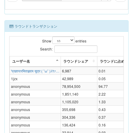
ラウンドトランザクション
Show
entries
Search:
ユーザー名
ラウンドシェア
ラウンドに占める割合
'प्रज्ञापारमिताहृदय सूत्र ( ˘ω˘ )ｽﾔｧ…
6,987
0.01
1jzx
42,989
0.05
anonymous
78,954,500
94.77
anonymous
1,851,140
2.22
anonymous
1,105,020
1.33
anonymous
355,698
0.43
anonymous
304,336
0.37
anonymous
136,424
0.16
anonymous
22,914
0.03