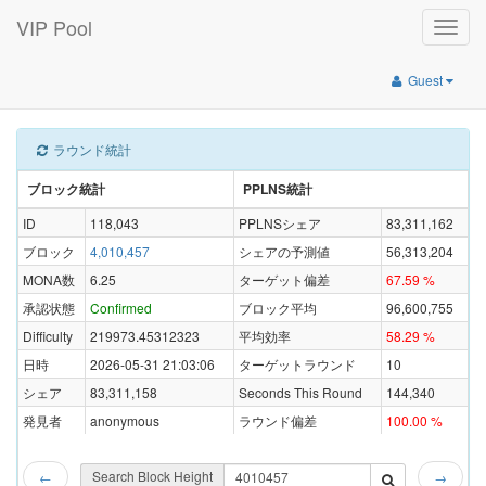
VIP Pool
Toggle
naviga
Guest
ラウンド統計
ブロック統計
PPLNS統計
ID
118,043
PPLNSシェア
83,311,162
ブロック
4,010,457
シェアの予測値
56,313,204
MONA数
6.25
ターゲット偏差
67.59 %
承認状態
Confirmed
ブロック平均
96,600,755
Difficulty
219973.45312323
平均効率
58.29 %
日時
2026-05-31 21:03:06
ターゲットラウンド
10
シェア
83,311,158
Seconds This Round
144,340
発見者
anonymous
ラウンド偏差
100.00 %
Search Block Height
←
→