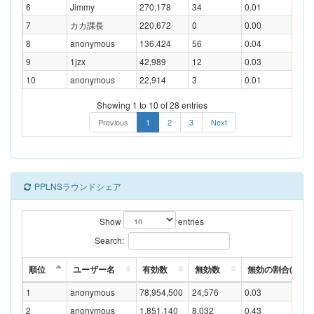
6
Jimmy
270,178
34
0.01
7
カカ課長
220,672
0
0.00
8
anonymous
136,424
56
0.04
9
1jzx
42,989
12
0.03
10
anonymous
22,914
3
0.01
Showing 1 to 10 of 28 entries
Previous
1
2
3
Next
PPLNSラウンドシェア
Show
entries
Search:
順位
ユーザー名
有効数
無効数
無効の割合(%)
1
anonymous
78,954,500
24,576
0.03
2
anonymous
1,851,140
8,032
0.43