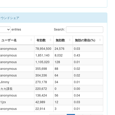
Sラウンドシェア
entries
Search:
ユーザー名
有効数
無効数
無効の割合(%)
anonymous
78,954,500
24,576
0.03
anonymous
1,851,140
8,032
0.43
anonymous
1,105,020
128
0.01
anonymous
355,698
88
0.02
anonymous
304,336
64
0.02
Jimmy
270,178
34
0.01
カカ課長
220,672
0
0.00
anonymous
136,424
56
0.04
1jzx
42,989
12
0.03
anonymous
22,914
3
0.01