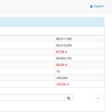
Guest
83,311,162
56,313,204
67.59 %
96,600,755
58.29 %
10
d
144,340
100.00 %
→