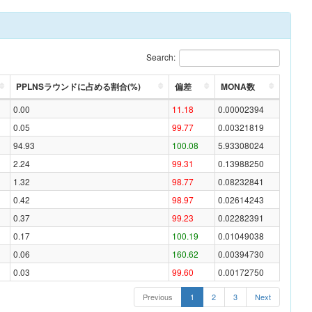
Search:
PPLNSラウンドに占める割合(%)
偏差
MONA数
0.00
11.18
0.00002394
0.05
99.77
0.00321819
94.93
100.08
5.93308024
2.24
99.31
0.13988250
1.32
98.77
0.08232841
0.42
98.97
0.02614243
0.37
99.23
0.02282391
0.17
100.19
0.01049038
0.06
160.62
0.00394730
0.03
99.60
0.00172750
Previous
1
2
3
Next