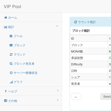
VIP Pool
ホーム
ラウンド統計
統計
ブロック統計
プール
ID
1
ブロック
4
ブロック
MONA数
6
ラウンド
承認状態
C
ブロック発見者
Difficulty
3
日時
2
サーバー稼働状況
シェア
1
グラフ
発見者
a
ヘルプ
Searc
←
その他