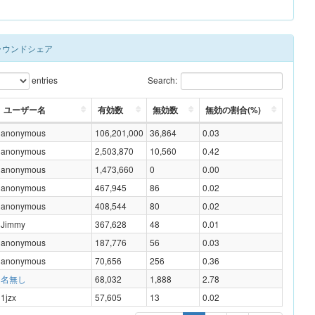
Sラウンドシェア
entries
Search:
ユーザー名
有効数
無効数
無効の割合(%)
anonymous
106,201,000
36,864
0.03
anonymous
2,503,870
10,560
0.42
anonymous
1,473,660
0
0.00
anonymous
467,945
86
0.02
anonymous
408,544
80
0.02
Jimmy
367,628
48
0.01
anonymous
187,776
56
0.03
anonymous
70,656
256
0.36
名無し
68,032
1,888
2.78
1jzx
57,605
13
0.02