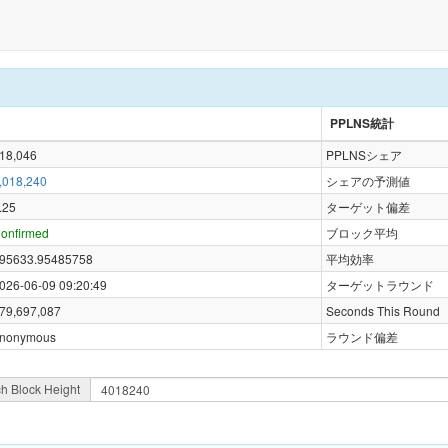
PPLNS統計
18,046
PPLNSシェア
,018,240
シェアの予測値
.25
ターゲット偏差
onfirmed
ブロック平均
95633.95485758
平均効率
026-06-09 09:20:49
ターゲットラウンド
79,697,087
Seconds This Round
nonymous
ラウンド偏差
h Block Height