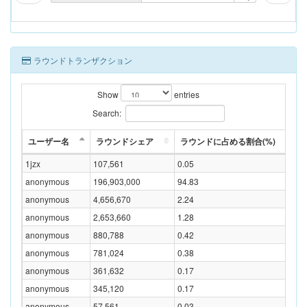
ラウンドトランザクション
Show
entries
Search:
ユーザー名
ラウンドシェア
ラウンドに占める割合(%)
1jzx
107,561
0.05
6
anonymous
196,903,000
94.83
1
anonymous
4,656,670
2.24
2
anonymous
2,653,660
1.28
1
anonymous
880,788
0.42
5
anonymous
781,024
0.38
4
anonymous
361,632
0.17
2
anonymous
345,120
0.17
2
anonymous
57,561
0.03
3