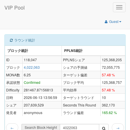
VIP Pool
Toggle
naviga
Guest
ラウンド統計
ブロック統計
PPLNS統計
ID
118,047
PPLNSシェア
125,368,205
ブロック
4,022,063
シェアの予測値
72,055,775
MONA数
6.25
ターゲット偏差
57.48 %
承認状態
Confirmed
ブロック平均
125,368,757
Difficulty
281467.87156813
平均効率
57.48 %
日時
2026-06-13 13:56:59
ターゲットラウンド
10
シェア
207,639,529
Seconds This Round
362,170
発見者
anonymous
ラウンド偏差
165.62 %
Search Block Height
←
→