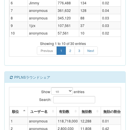
6
Jimmy
776,488
134
0.02
7
anonymous
361,632
128
0.04
8
anonymous
345,120
88
0.03
9
1jzx
107,561
37
0.03
10
anonymous
57,561
10
0.02
Showing 1 to 10 of 30 entries
Previous
1
2
3
Next
PPLNSラウンドシェア
Show
entries
Search:
順位
ユーザー名
有効数
無効数
無効の割合(%)
1
anonymous
118,718,000
12,288
0.01
2
anonymous
2,800,030
11,808
0.42