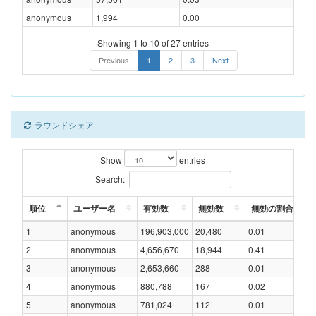
anonymous
1,994
0.00
1
Showing 1 to 10 of 27 entries
Previous
1
2
3
Next
ラウンドシェア
Show
entries
Search:
順位
ユーザー名
有効数
無効数
無効の割合(%)
1
anonymous
196,903,000
20,480
0.01
2
anonymous
4,656,670
18,944
0.41
3
anonymous
2,653,660
288
0.01
4
anonymous
880,788
167
0.02
5
anonymous
781,024
112
0.01