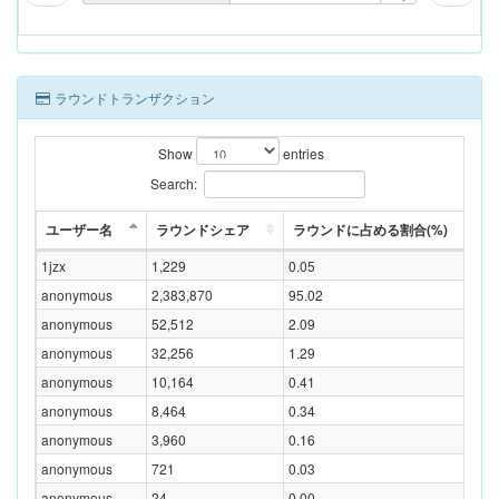
ラウンドトランザクション
Show
entries
Search:
ユーザー名
ラウンドシェア
ラウンドに占める割合(%)
1jzx
1,229
0.05
2
anonymous
2,383,870
95.02
4
anonymous
52,512
2.09
1
anonymous
32,256
1.29
6
anonymous
10,164
0.41
2
anonymous
8,464
0.34
1
anonymous
3,960
0.16
8
anonymous
721
0.03
1
anonymous
24
0.00
4