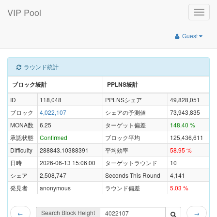
VIP Pool
Toggle
naviga
Guest
ラウンド統計
ブロック統計
PPLNS統計
ID
118,048
PPLNSシェア
49,828,051
ブロック
4,022,107
シェアの予測値
73,943,835
MONA数
6.25
ターゲット偏差
148.40 %
承認状態
Confirmed
ブロック平均
125,436,611
Difficulty
288843.10388391
平均効率
58.95 %
日時
2026-06-13 15:06:00
ターゲットラウンド
10
シェア
2,508,747
Seconds This Round
4,141
発見者
anonymous
ラウンド偏差
5.03 %
Search Block Height
←
→