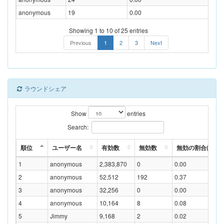
anonymous
19
0.00
4
Showing 1 to 10 of 25 entries
Previous
1
2
3
Next
ラウンドシェア
Show
entries
Search:
順位
ユーザー名
有効数
無効数
無効の割合(%)
1
anonymous
2,383,870
0
0.00
2
anonymous
52,512
192
0.37
3
anonymous
32,256
0
0.00
4
anonymous
10,164
8
0.08
5
Jimmy
9,168
2
0.02