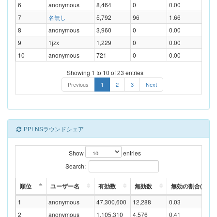
6
anonymous
8,464
0
0.00
7
名無し
5,792
96
1.66
8
anonymous
3,960
0
0.00
9
1jzx
1,229
0
0.00
10
anonymous
721
0
0.00
Showing 1 to 10 of 23 entries
Previous
1
2
3
Next
PPLNSラウンドシェア
Show
entries
Search:
順位
ユーザー名
有効数
無効数
無効の割合(%)
1
anonymous
47,300,600
12,288
0.03
2
anonymous
1,105,310
4,576
0.41