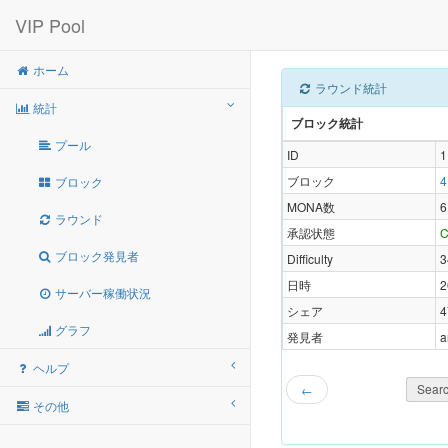
VIP Pool
ホーム
ラウンド統計
統計
ブロック統計
プール
ID
1
ブロック
4
ブロック
MONA数
6
ラウンド
承認状態
C
ブロック発見者
Difficulty
3
日時
2
サーバー稼働状況
シェア
4
グラフ
発見者
a
ヘルプ
Searc
←
その他