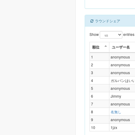
ラウンドシェア
Show
entries
順位
ユーザー名
1
anonymous
2
anonymous
3
anonymous
4
ガルパンはい
5
anonymous
6
Jimmy
7
anonymous
8
名無し
9
anonymous
10
1jzx