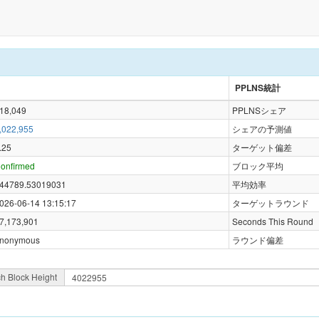
PPLNS統計
18,049
PPLNSシェア
,022,955
シェアの予測値
.25
ターゲット偏差
onfirmed
ブロック平均
44789.53019031
平均効率
026-06-14 13:15:17
ターゲットラウンド
7,173,901
Seconds This Round
nonymous
ラウンド偏差
h Block Height