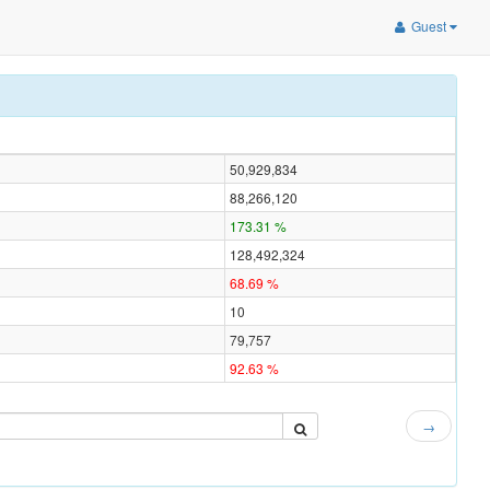
Guest
50,929,834
88,266,120
173.31 %
128,492,324
68.69 %
10
79,757
92.63 %
→