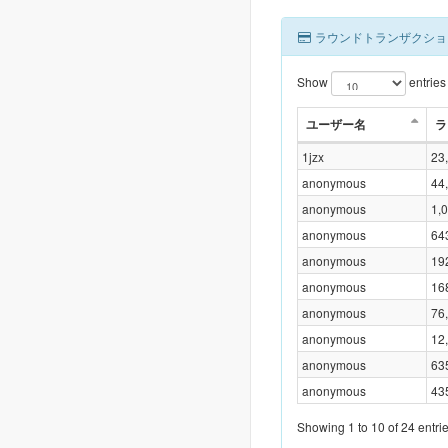
ラウンドトランザクショ
Show
entries
ユーザー名
ラ
1jzx
23
anonymous
44
anonymous
1,
anonymous
64
anonymous
19
anonymous
16
anonymous
76
anonymous
12
anonymous
63
anonymous
43
Showing 1 to 10 of 24 entri