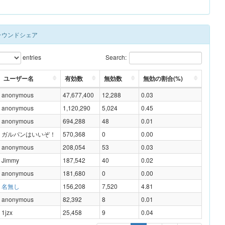
Sラウンドシェア
entries
Search:
ユーザー名
有効数
無効数
無効の割合(%)
anonymous
47,677,400
12,288
0.03
anonymous
1,120,290
5,024
0.45
anonymous
694,288
48
0.01
ガルパンはいいぞ！
570,368
0
0.00
anonymous
208,054
53
0.03
Jimmy
187,542
40
0.02
anonymous
181,680
0
0.00
名無し
156,208
7,520
4.81
anonymous
82,392
8
0.01
1jzx
25,458
9
0.04