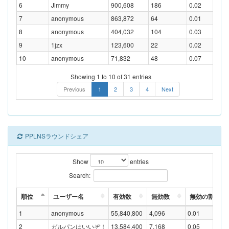
6
Jimmy
900,608
186
0.02
7
anonymous
863,872
64
0.01
8
anonymous
404,032
104
0.03
9
1jzx
123,600
22
0.02
10
anonymous
71,832
48
0.07
Showing 1 to 10 of 31 entries
Previous
1
2
3
4
Next
PPLNSラウンドシェア
Show
entries
Search:
順位
ユーザー名
有効数
無効数
無効の割合(%
1
anonymous
55,840,800
4,096
0.01
2
ガルパンはいいぞ！
13,584,400
7,168
0.05