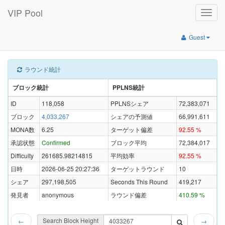
VIP Pool
Toggle
naviga
Guest
ラウンド統計
ブロック統計
PPLNS統計
ID
118,058
PPLNSシェア
72,383,071
ブロック
4,033,267
シェアの予測値
66,991,611
MONA数
6.25
ターゲット偏差
92.55 %
承認状態
Confirmed
ブロック平均
72,384,017
Difficulty
261685.98214815
平均効率
92.55 %
日時
2026-06-25 20:27:36
ターゲットラウンド
10
シェア
297,198,505
Seconds This Round
419,217
発見者
anonymous
ラウンド偏差
410.59 %
Search Block Height
←
→