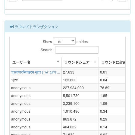
ラウンドトランザクション
Show
entries
Search:
ユーザー名
ラウンドシェア
ラウンドに占める割合
'प्रज्ञापारमिताहृदय सूत्र ( ˘ω˘ )ｽﾔｧ…
27,633
0.01
1jzx
123,600
0.04
anonymous
227,934,000
76.69
anonymous
5,501,730
1.85
anonymous
3,239,100
1.09
anonymous
1,010,490
0.34
anonymous
863,872
0.29
anonymous
404,032
0.14
anonymous
71,832
0.02