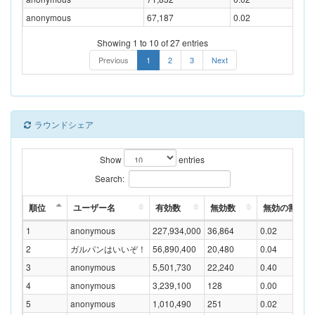
anonymous
67,187
0.02
Showing 1 to 10 of 27 entries
Previous
1
2
3
Next
ラウンドシェア
Show
entries
Search:
順位
ユーザー名
有効数
無効数
無効の割合(%
1
anonymous
227,934,000
36,864
0.02
2
ガルパンはいいぞ！
56,890,400
20,480
0.04
3
anonymous
5,501,730
22,240
0.40
4
anonymous
3,239,100
128
0.00
5
anonymous
1,010,490
251
0.02