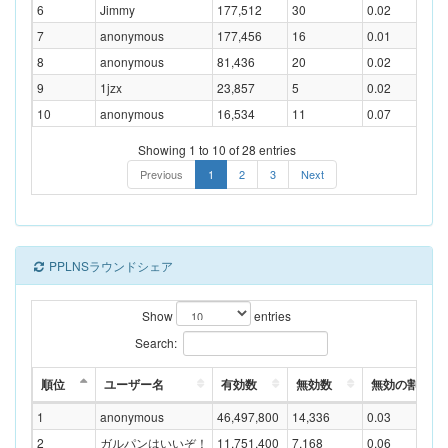
6
Jimmy
177,512
30
0.02
7
anonymous
177,456
16
0.01
8
anonymous
81,436
20
0.02
9
1jzx
23,857
5
0.02
10
anonymous
16,534
11
0.07
Showing 1 to 10 of 28 entries
Previous
1
2
3
Next
PPLNSラウンドシェア
Show
entries
Search:
順位
ユーザー名
有効数
無効数
無効の割合(%
1
anonymous
46,497,800
14,336
0.03
2
ガルパンはいいぞ！
11,751,400
7,168
0.06