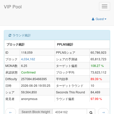
VIP Pool
Toggle
naviga
Guest
ラウンド統計
ブロック統計
PPLNS統計
ID
118,059
PPLNSシェア
60,786,923
ブロック
4,034,162
シェアの予測値
65,813,723
MONA数
6.25
ターゲット偏差
108.27 %
承認状態
Confirmed
ブロック平均
73,623,112
Difficulty
257084.85466395
平均効率
89.39 %
日時
2026-06-26 19:55:25
ターゲットラウンド
10
シェア
59,564,850
Seconds This Round
84,469
発見者
anonymous
ラウンド偏差
97.99 %
Search Block Height
←
→