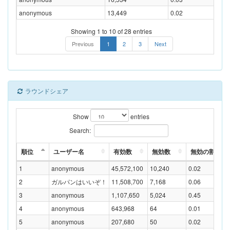
anonymous
13,449
0.02
Showing 1 to 10 of 28 entries
Previous
1
2
3
Next
ラウンドシェア
Show
entries
Search:
順位
ユーザー名
有効数
無効数
無効の割合(%
1
anonymous
45,572,100
10,240
0.02
2
ガルパンはいいぞ！
11,508,700
7,168
0.06
3
anonymous
1,107,650
5,024
0.45
4
anonymous
643,968
64
0.01
5
anonymous
207,680
50
0.02