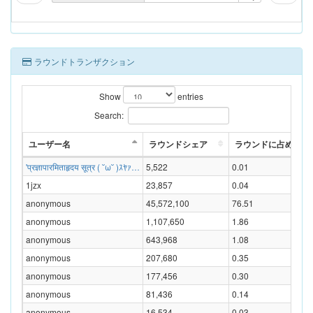
ラウンドトランザクション
Show
entries
Search:
ユーザー名
ラウンドシェア
ラウンドに占める割合
'प्रज्ञापारमिताहृदय सूत्र ( ˘ω˘ )ｽﾔｧ…
5,522
0.01
1jzx
23,857
0.04
anonymous
45,572,100
76.51
anonymous
1,107,650
1.86
anonymous
643,968
1.08
anonymous
207,680
0.35
anonymous
177,456
0.30
anonymous
81,436
0.14
anonymous
16,534
0.03