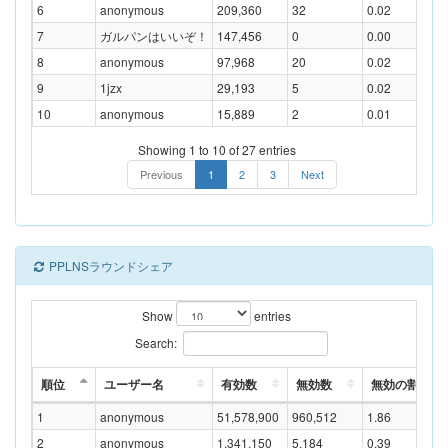
6
anonymous
209,360
32
0.02
7
ガルパンはいいぞ！
147,456
0
0.00
8
anonymous
97,968
20
0.02
9
1jzx
29,193
5
0.02
10
anonymous
15,889
2
0.01
Showing 1 to 10 of 27 entries
Previous
1
2
3
Next
PPLNSラウンドシェア
Show
entries
Search:
順位
ユーザー名
有効数
無効数
無効の割合(%
1
anonymous
51,578,900
960,512
1.86
2
anonymous
1,341,150
5,184
0.39