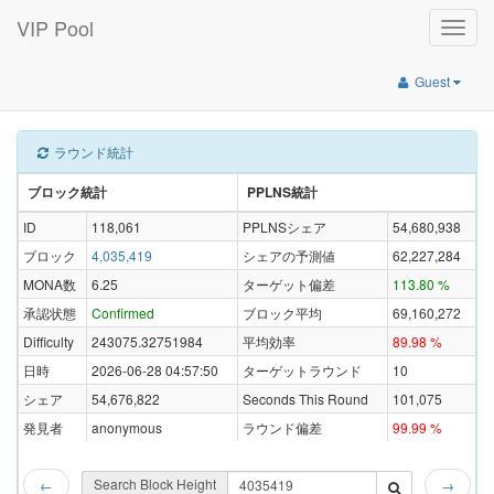
VIP Pool
Toggle
naviga
Guest
ラウンド統計
ブロック統計
PPLNS統計
ID
118,061
PPLNSシェア
54,680,938
ブロック
4,035,419
シェアの予測値
62,227,284
MONA数
6.25
ターゲット偏差
113.80 %
承認状態
Confirmed
ブロック平均
69,160,272
Difficulty
243075.32751984
平均効率
89.98 %
日時
2026-06-28 04:57:50
ターゲットラウンド
10
シェア
54,676,822
Seconds This Round
101,075
発見者
anonymous
ラウンド偏差
99.99 %
Search Block Height
←
→