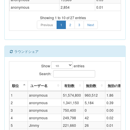
anonymous
2,854
0.01
Showing 1 to 10 of 27 entries
Previous
1
2
3
Next
ラウンドシェア
Show
entries
Search:
順位
ユーザー名
有効数
無効数
無効の割合(%
1
anonymous
51,574,800
960,512
1.86
2
anonymous
1,341,150
5,184
0.39
3
anonymous
750,400
0
0.00
4
anonymous
249,798
42
0.02
5
Jimmy
221,660
26
0.01