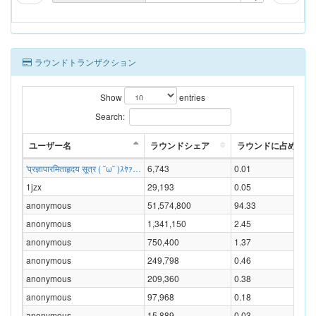
ラウンドトランザクション
Show
entries
Search:
ユーザー名
ラウンドシェア
ラウンドに占める割合
'प्रज्ञापारमिताहृदय सूत्र ( ˘ω˘ )ｽﾔｧ…
6,743
0.01
1jzx
29,193
0.05
anonymous
51,574,800
94.33
anonymous
1,341,150
2.45
anonymous
750,400
1.37
anonymous
249,798
0.46
anonymous
209,360
0.38
anonymous
97,968
0.18
anonymous
15,889
0.03