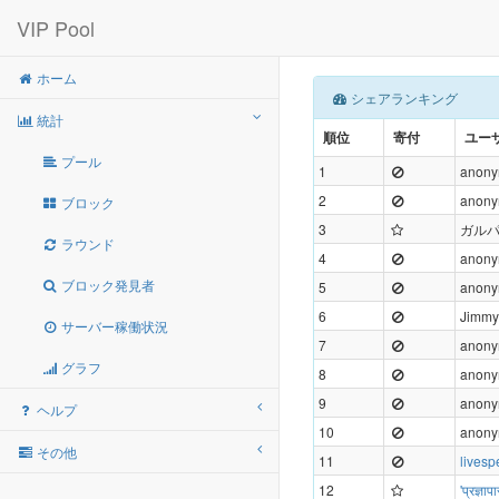
VIP Pool
ホーム
シェアランキング
統計
順位
寄付
ユー
プール
1
anon
2
anon
ブロック
3
ガル
ラウンド
4
anon
ブロック発見者
5
anon
6
Jimmy
サーバー稼働状況
7
anon
グラフ
8
anon
9
anon
ヘルプ
10
anon
その他
11
lives
12
'प्रज्ञ