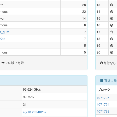
n™️
28
13
ymous
22
14
oyun
14
15
ymous
8
16
s_gum
7
17
Kaz
7
18
5
19
ymous
5
20
付
2% 以上寄附
寄付なし
直近に発
96.624
GH/s
ブロック
99.75%
4071795
31
4071794
4071793
4,210.28348257