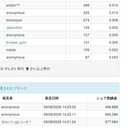
eridon™️
496
0.015
anonymous
426
0.013
tomizoyun
274
0.008
JapanKaz
159
0.005
anonymous
157
0.005
Excess_gum
151
0.005
maido
105
0.003
anonymous
87
0.003
0%-2% 寄付
2% 以上寄付
見されたブロック
発見者
発見日時
シェア実績値
anonymous
08/08/2026 14:25:02
499,888
anonymous
08/08/2026 14:22:11
660,586
ガルパンはいいぞ！
08/08/2026 14:21:24
877,984