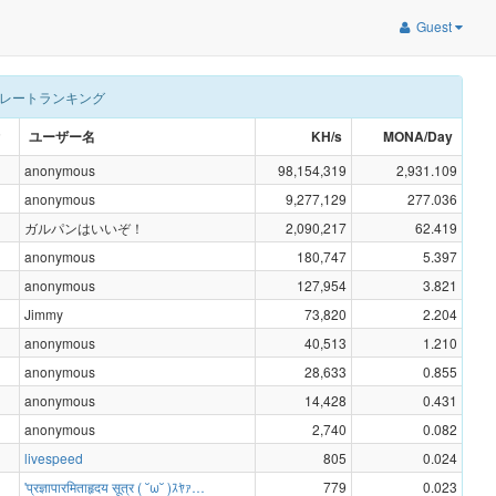
Guest
レートランキング
ユーザー名
KH/s
MONA/Day
anonymous
98,154,319
2,931.109
anonymous
9,277,129
277.036
ガルパンはいいぞ！
2,090,217
62.419
anonymous
180,747
5.397
anonymous
127,954
3.821
Jimmy
73,820
2.204
anonymous
40,513
1.210
anonymous
28,633
0.855
anonymous
14,428
0.431
anonymous
2,740
0.082
livespeed
805
0.024
'प्रज्ञापारमिताहृदय सूत्र ( ˘ω˘ )ｽﾔｧ…
779
0.023