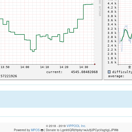
© 2018 - 2019
VIPPOOL Inc.
Powered by
MPOS
| Donate to Lge95QR2frp9y1wJufjUPCycVsg5gLJPW8