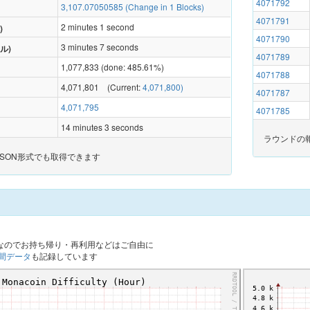
4071792
3,107.07050585 (Change in 1 Blocks)
4071791
2 minutes 1 second
)
4071790
3 minutes 7 seconds
ル)
4071789
1,077,833 (done: 485.61%)
4071788
4,071,801 (Current:
4,071,800)
4071787
4,071,795
4071785
14 minutes 3 seconds
ラウンドの
JSON形式でも取得できます
ルなのでお持ち帰り・再利用などはご自由に
間データ
も記録しています