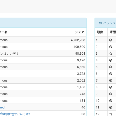
ハッシュ
ザー名
シェア
順位
寄附
ymous
4,702,208
1
ymous
409,600
2
パンはいいぞ！
98,304
3
ymous
9,120
4
ymous
6,560
5
3,728
6
ymous
2,062
7
ymous
1,456
8
ymous
748
9
ymous
134
10
peed
40
11
ापारमिताहृदय सूत्र ( ˘ω˘ )ｽﾔｧ…
38
12