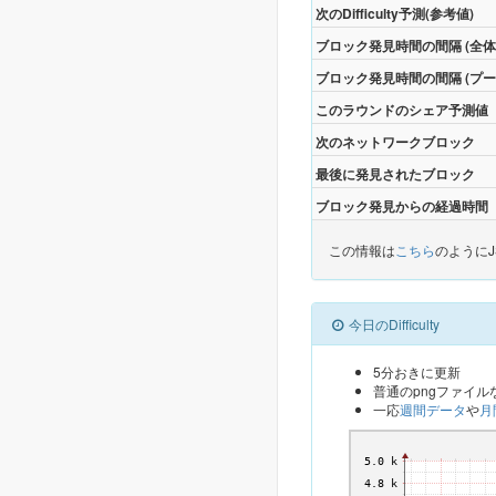
次のDifficulty予測(参考値)
ブロック発見時間の間隔 (全体
ブロック発見時間の間隔 (プー
このラウンドのシェア予測値
次のネットワークブロック
最後に発見されたブロック
ブロック発見からの経過時間
この情報は
こちら
のように
今日のDifficulty
5分おきに更新
普通のpngファイ
一応
週間データ
や
月