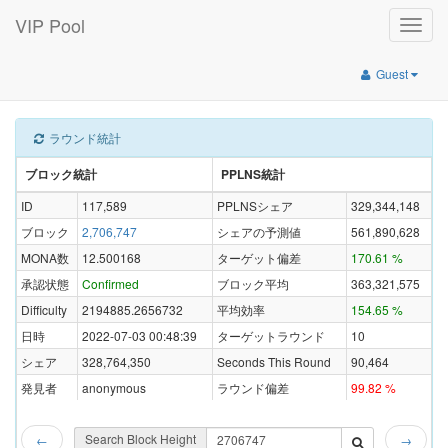
VIP Pool
Toggle
naviga
Guest
ラウンド統計
ブロック統計
PPLNS統計
ID
117,589
PPLNSシェア
329,344,148
ブロック
2,706,747
シェアの予測値
561,890,628
MONA数
12.500168
ターゲット偏差
170.61 %
承認状態
Confirmed
ブロック平均
363,321,575
Difficulty
2194885.2656732
平均効率
154.65 %
日時
2022-07-03 00:48:39
ターゲットラウンド
10
シェア
328,764,350
Seconds This Round
90,464
発見者
anonymous
ラウンド偏差
99.82 %
Search Block Height
←
→