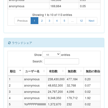
anonymous
169,664
0.05
Showing 1 to 10 of 113 entries
Previous
1
2
3
4
5
…
12
Next
ラウンドシェア
Show
entries
Search:
順位
ユーザー名
有効数
無効数
無効の割合(%)
1
anonymous
238,430,000
477,184
0.20
2
anonymous
48,652,300
32,768
0.07
3
anonymous
24,797,200
4,096
0.02
4
anonymous
9,348,350
179,712
1.92
5
YoPPPPPIIIIIIIIIIII
1,372,670
232
0.02