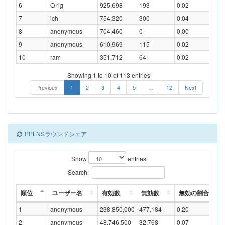
6
Q rig
925,698
193
0.02
7
ich
754,320
300
0.04
8
anonymous
704,460
0
0.00
9
anonymous
610,969
115
0.02
10
ram
351,712
64
0.02
Showing 1 to 10 of 113 entries
Previous
1
2
3
4
5
…
12
Next
PPLNSラウンドシェア
Show
entries
Search:
順位
ユーザー名
有効数
無効数
無効の割合(%)
1
anonymous
238,850,000
477,184
0.20
2
anonymous
48,746,500
32,768
0.07