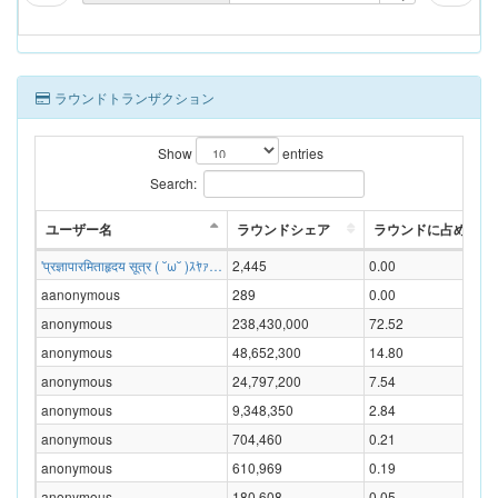
ラウンドトランザクション
Show
entries
Search:
ユーザー名
ラウンドシェア
ラウンドに占める割合
'प्रज्ञापारमिताहृदय सूत्र ( ˘ω˘ )ｽﾔｧ…
2,445
0.00
aanonymous
289
0.00
anonymous
238,430,000
72.52
anonymous
48,652,300
14.80
anonymous
24,797,200
7.54
anonymous
9,348,350
2.84
anonymous
704,460
0.21
anonymous
610,969
0.19
anonymous
180,608
0.05