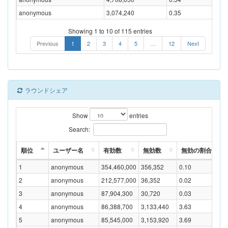
anonymous
3,074,240
0.35
Showing 1 to 10 of 115 entries
Previous
1
2
3
4
5
…
12
Next
ラウンドシェア
Show
entries
Search:
順位
ユーザー名
有効数
無効数
無効の割合(%)
1
anonymous
354,460,000
356,352
0.10
2
anonymous
212,577,000
36,352
0.02
3
anonymous
87,904,300
30,720
0.03
4
anonymous
86,388,700
3,133,440
3.63
5
anonymous
85,545,000
3,153,920
3.69