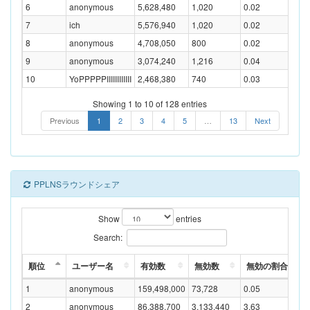
6
anonymous
5,628,480
1,020
0.02
7
ich
5,576,940
1,020
0.02
8
anonymous
4,708,050
800
0.02
9
anonymous
3,074,240
1,216
0.04
10
YoPPPPPIIIIIIIIIIII
2,468,380
740
0.03
Showing 1 to 10 of 128 entries
Previous
1
2
3
4
5
…
13
Next
PPLNSラウンドシェア
Show
entries
Search:
順位
ユーザー名
有効数
無効数
無効の割合(%)
1
anonymous
159,498,000
73,728
0.05
2
anonymous
86,388,700
3,133,440
3.63