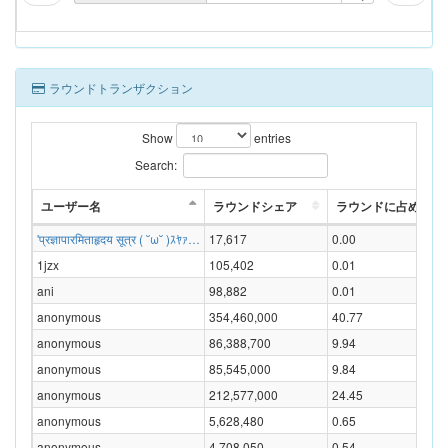
ラウンドトランザクション
Show
entries
Search:
ユーザー名
ラウンドシェア
ラウンドに占める割合
'प्रज्ञापारमिताहृदय सूत्र ( ˘ω˘ )ｽﾔｧ…
17,617
0.00
1jzx
105,402
0.01
ani
98,882
0.01
anonymous
354,460,000
40.77
anonymous
86,388,700
9.94
anonymous
85,545,000
9.84
anonymous
212,577,000
24.45
anonymous
5,628,480
0.65
anonymous
4,708,050
0.54