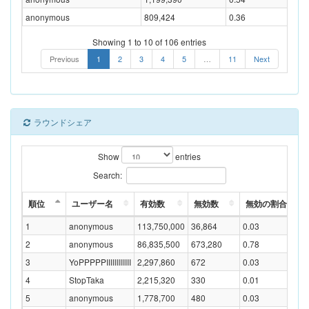
anonymous
809,424
0.36
Showing 1 to 10 of 106 entries
Previous
1
2
3
4
5
…
11
Next
ラウンドシェア
Show
entries
Search:
順位
ユーザー名
有効数
無効数
無効の割合(%)
1
anonymous
113,750,000
36,864
0.03
2
anonymous
86,835,500
673,280
0.78
3
YoPPPPPIIIIIIIIIIII
2,297,860
672
0.03
4
StopTaka
2,215,320
330
0.01
5
anonymous
1,778,700
480
0.03