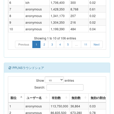
6
ich
1,706,400
300
0.02
7
anonymous
1,428,350
8,768
0.61
8
anonymous
1,341,170
207
0.02
9
anonymous
1,304,350
216
0.02
10
anonymous
1,199,390
484
0.04
Showing 1 to 10 of 106 entries
Previous
1
2
3
4
5
…
11
Next
PPLNSラウンドシェア
Show
entries
Search:
順位
ユーザー名
有効数
無効数
無効の割合(%)
1
anonymous
113,750,000
36,864
0.03
2
anonymous
86,835,500
673,280
0.78