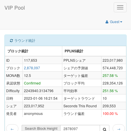
VIP Pool
Toggle
naviga
Guest
ラウンド統計
ブロック統計
PPLNS統計
ID
117,653
PPLNSシェア
223,017,980
ブロック
2,878,097
シェアの予測値
574,448,720
MONA数
12.5
ターゲット偏差
257.58 %
承認状態
Confirmed
ブロック平均
228,354,126
Difficulty
2243940.3134796
平均効率
251.56 %
日時
2023-01-06 16:21:54
ターゲットラウンド
10
シェア
223,017,952
Seconds This Round
209,553
発見者
anonymous
ラウンド偏差
100.00 %
Search Block Height
←
→