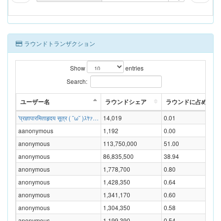
ラウンドトランザクション
Show
entries
Search:
ユーザー名
ラウンドシェア
ラウンドに占める割合
'प्रज्ञापारमिताहृदय सूत्र ( ˘ω˘ )ｽﾔｧ…
14,019
0.01
aanonymous
1,192
0.00
anonymous
113,750,000
51.00
anonymous
86,835,500
38.94
anonymous
1,778,700
0.80
anonymous
1,428,350
0.64
anonymous
1,341,170
0.60
anonymous
1,304,350
0.58
anonymous
1,199,390
0.54