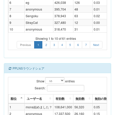
6
eg
426,038
126
0.03
7
anonymous
395,704
48
0.01
8
Sengoku
378,943
63
0.02
9
StrayCat
327,480
12
0.00
10
anonymous
318,470
31
0.01
Showing 1 to 10 of 61 entries
Previous
1
2
3
4
5
6
7
Next
PPLNSラウンドシェア
Show
entries
Search:
順位
ユーザー名
有効数
無効数
無効の割合(%)
1
mona始めました？
108,641,000
56,320
0.05
2
anonymous
17,337,500
26,160
0.15