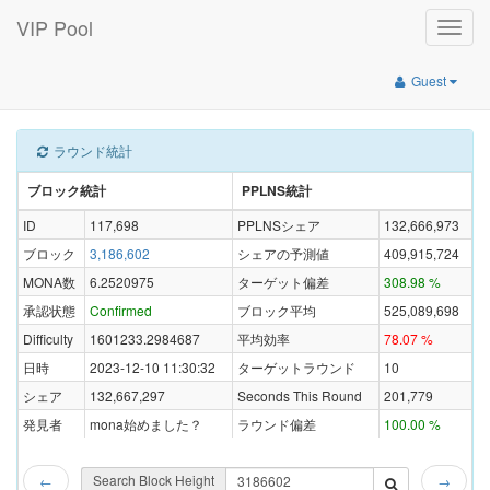
VIP Pool
Toggle
naviga
Guest
ラウンド統計
ブロック統計
PPLNS統計
ID
117,698
PPLNSシェア
132,666,973
ブロック
3,186,602
シェアの予測値
409,915,724
MONA数
6.2520975
ターゲット偏差
308.98 %
承認状態
Confirmed
ブロック平均
525,089,698
Difficulty
1601233.2984687
平均効率
78.07 %
日時
2023-12-10 11:30:32
ターゲットラウンド
10
シェア
132,667,297
Seconds This Round
201,779
発見者
mona始めました？
ラウンド偏差
100.00 %
Search Block Height
←
→