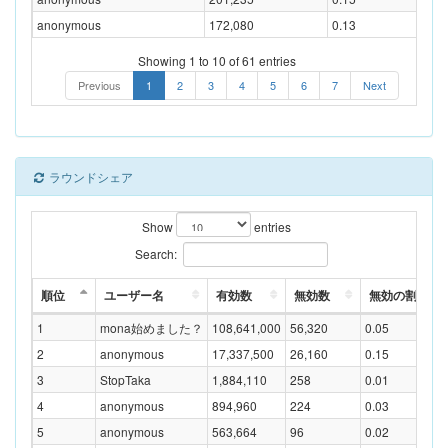
anonymous
172,080
0.13
Showing 1 to 10 of 61 entries
Previous
1
2
3
4
5
6
7
Next
ラウンドシェア
Show
entries
Search:
順位
ユーザー名
有効数
無効数
無効の割合(%)
1
mona始めました？
108,641,000
56,320
0.05
2
anonymous
17,337,500
26,160
0.15
3
StopTaka
1,884,110
258
0.01
4
anonymous
894,960
224
0.03
5
anonymous
563,664
96
0.02