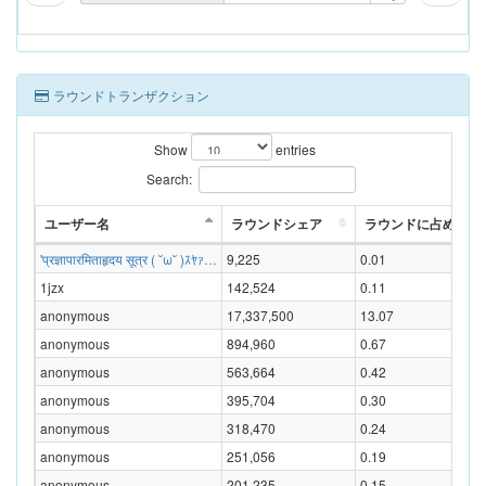
ラウンドトランザクション
Show
entries
Search:
ユーザー名
ラウンドシェア
ラウンドに占める割合
'प्रज्ञापारमिताहृदय सूत्र ( ˘ω˘ )ｽﾔｧ…
9,225
0.01
1jzx
142,524
0.11
anonymous
17,337,500
13.07
anonymous
894,960
0.67
anonymous
563,664
0.42
anonymous
395,704
0.30
anonymous
318,470
0.24
anonymous
251,056
0.19
anonymous
201,235
0.15